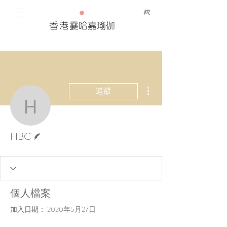
香港
霎哈嘉瑜伽
更多動作
追蹤
HBC
作者
HBC
個人檔案
加入日期： 2020年5月27日