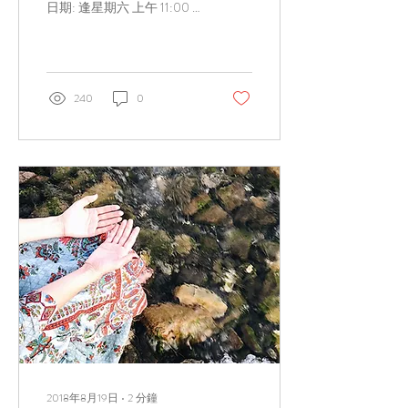
日期: 逢星期六 上午 11:00 -
13:00 地點: 官塘駿業里6號
富利工業大廈10樓D室(觀塘
港鐵站A2出口) 透過參加
【免費靜坐瑜珈班】，練習
霎哈嘉瑜珈靜坐可以體驗：
240
0
- 減少憂慮，壓力，情緒上
的困擾 ...
2018年8月19日
∙
2
分鐘