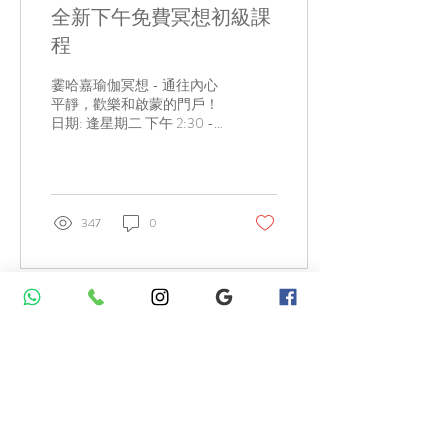
全新下午免費冥想初級課
程
霎哈嘉瑜伽冥想 - 通往內心
平靜，歡樂和啟蒙的門戶！
日期: 逢星期二 下午 2:30 -
4:30 地點: 官塘駿業里6號
富利工業大廈10樓D室(觀塘
港鐵站A2出口) 透過參加
【免費靜坐瑜珈班】，練習
霎哈嘉瑜珈靜坐可以體驗：
347
0
- 減少憂慮，壓力，情緒上
的困擾 -...