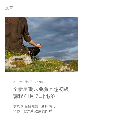
文章
2018年11月9日
∙
2
分鐘
全新星期六免費冥想初級
課程 (11月17日開始)
霎哈嘉瑜伽冥想 - 通往內心
平靜，歡樂和啟蒙的門戶！