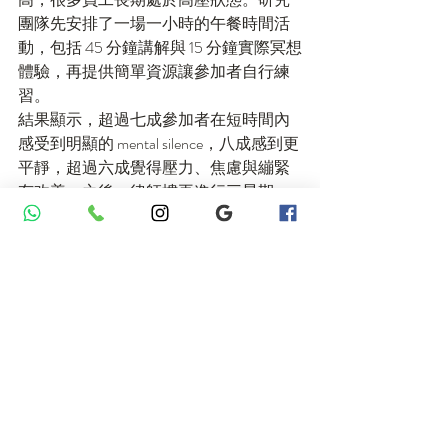
團隊先安排了一場一小時的午餐時間活
動，包括 45 分鐘講解與 15 分鐘實際冥想
體驗，再提供簡單資源讓參加者自行練
習。
結果顯示，超過七成參加者在短時間內
感受到明顯的 mental silence，八成感到更
平靜，超過六成覺得壓力、焦慮與繃緊
有改善。之後，律師樓再進行三星期、
每週兩次的午間跟進課程，完成者在抗
壓與情緒指標上，錄得約 55% 至 65% 的
改善。
第二個案例則是全科醫生。這群人往往
壓力極高，但又最缺時間照顧自己。研
究團隊為他們設計了一個下午工作坊，
先講壓力、工作與生活平衡，再進行三
節由基本到進階的冥想練習，讓他們即
使回家後沒有持續支援，也能自己練。
在第一階段後，大部分醫生都表示平日