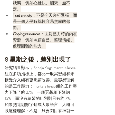
狀態，例如心跳快、繃緊、坐不
定。
Trait anxiety
：不是今天碰巧緊張，而
是一個人平時就較容易焦慮的傾
向。
Coping resources
：面對壓力時的內在
資源，例如照顧自己、整理情緒、
處理困難的能力。
8 星期之後，差別出現了
研究結果顯示，Sahaja Yoga mental silence 
組在多項指標上，都比一般冥想組和未
接受介入組有更明顯改善。最容易理解
的是工作壓力：mental silence 組的工作壓
力下降了約 27%，一般冥想組下降約 
15%，而沒有練習的組別則只有約 7%。
如果把這組數字翻成大眾語言，大概可
以這樣理解：不是「只要閉目養神就一