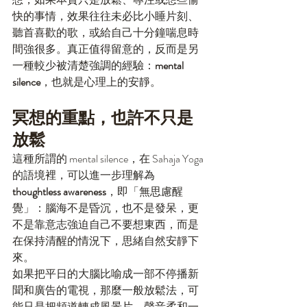
快的事情，效果往往未必比小睡片刻、
聽首喜歡的歌，或給自己十分鐘喘息時
間強很多。真正值得留意的，反而是另
一種較少被清楚強調的經驗：
mental 
silence
，也就是心理上的安靜。
冥想的重點，也許不只是
放鬆
這種所謂的 mental silence，在 Sahaja Yoga 
的語境裡，可以進一步理解為 
thoughtless awareness
，即「無思慮醒
覺」：腦海不是昏沉，也不是發呆，更
不是靠意志強迫自己不要想東西，而是
在保持清醒的情況下，思緒自然安靜下
來。
如果把平日的大腦比喻成一部不停播新
聞和廣告的電視，那麼一般放鬆法，可
能只是把頻道轉成風景片，聲音柔和一