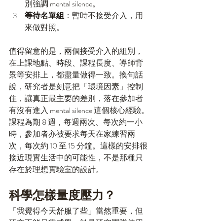
別強調 mental silence。
等待名單組
：暫時不接受介入，用
來做對照。
值得留意的是，兩個接受介入的組別，
在上課地點、時段、課程長度、導師背
景等安排上，都盡量做得一致。換句話
說，研究者是刻意把「環境因素」控制
住，讓真正最主要的差別，落在參加者
有沒有進入 mental silence 這個核心經驗。
課程為期 8 週，每週兩次、每次約一小
時，參加者亦被要求每天在家練習兩
次，每次約 10 至 15 分鐘。這樣的安排很
接近現實生活中的可能性，不是那種只
存在於理想實驗室的設計。
科學怎樣量度壓力？
「我覺得今天舒服了些」當然重要，但