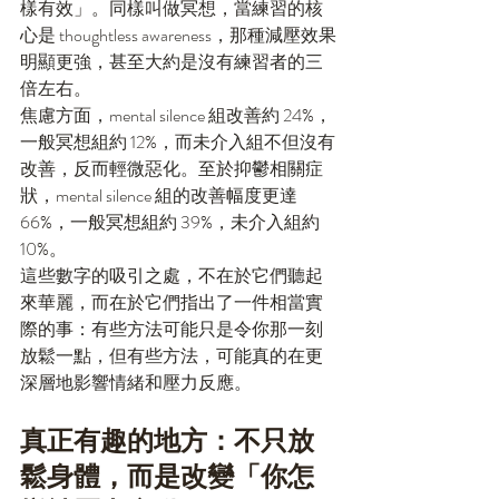
樣有效」。同樣叫做冥想，當練習的核
心是 thoughtless awareness，那種減壓效果
明顯更強，甚至大約是沒有練習者的三
倍左右。
焦慮方面，mental silence 組改善約 24%，
一般冥想組約 12%，而未介入組不但沒有
改善，反而輕微惡化。至於抑鬱相關症
狀，mental silence 組的改善幅度更達 
66%，一般冥想組約 39%，未介入組約 
10%。
這些數字的吸引之處，不在於它們聽起
來華麗，而在於它們指出了一件相當實
際的事：有些方法可能只是令你那一刻
放鬆一點，但有些方法，可能真的在更
深層地影響情緒和壓力反應。
真正有趣的地方：不只放
鬆身體，而是改變「你怎