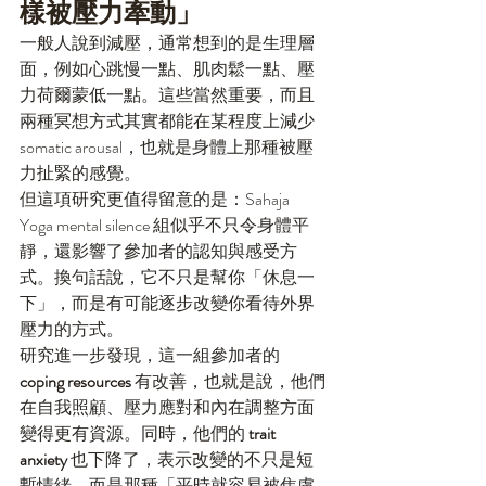
樣被壓力牽動」
一般人說到減壓，通常想到的是生理層
面，例如心跳慢一點、肌肉鬆一點、壓
力荷爾蒙低一點。這些當然重要，而且
兩種冥想方式其實都能在某程度上減少 
somatic arousal，也就是身體上那種被壓
力扯緊的感覺。
但這項研究更值得留意的是：Sahaja 
Yoga mental silence 組似乎不只令身體平
靜，還影響了參加者的認知與感受方
式。換句話說，它不只是幫你「休息一
下」，而是有可能逐步改變你看待外界
壓力的方式。
研究進一步發現，這一組參加者的 
coping resources
 有改善，也就是說，他們
在自我照顧、壓力應對和內在調整方面
變得更有資源。同時，他們的 
trait 
anxiety
 也下降了，表示改變的不只是短
暫情緒，而是那種「平時就容易被焦慮