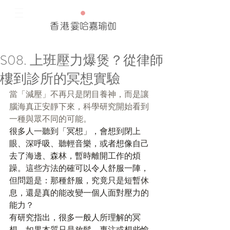
香港
霎哈嘉瑜伽
S08. 上班壓力爆煲？從律師
Our Recent Posts
樓到診所的冥想實驗
Tags
當「減壓」不再只是閉目養神，而是讓
腦海真正安靜下來，科學研究開始看到
一種與眾不同的可能。
很多人一聽到「冥想」，會想到閉上
眼、深呼吸、聽輕音樂，或者想像自己
去了海邊、森林，暫時離開工作的煩
躁。這些方法的確可以令人舒服一陣，
但問題是：那種舒服，究竟只是短暫休
息，還是真的能改變一個人面對壓力的
能力？
有研究指出，很多一般人所理解的冥
想，如果本質只是放鬆、專注或想些愉