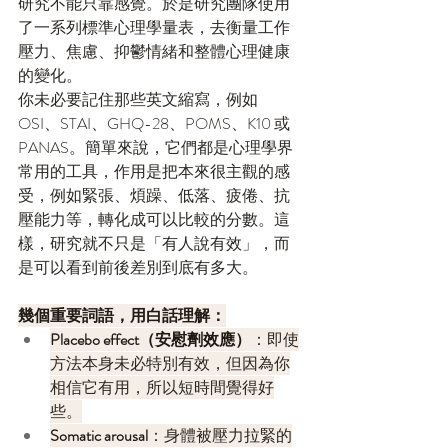
研究不能只靠感覺。於是研究團隊使用
了一系列標準心理學量表，去衡量工作
壓力、焦慮、抑鬱情緒和整體心理健康
的變化。
你未必要記住那些英文縮寫，例如 
OSI、STAI、GHQ-28、POMS、K10 或 
PANAS。簡單來說，它們都是心理學界
常用的工具，作用是把本來很主觀的感
受，例如緊張、煩躁、低落、疲倦、抗
壓能力等，轉化成可以比較的分數。這
樣，研究就不只是「有人說有效」，而
是可以看到前後差別到底有多大。
幾個重要詞語，用白話理解：
Placebo effect（安慰劑效應）
：即使
方法本身未必特別有效，但因為你
相信它有用，所以短時間覺得好
些。
Somatic arousal
：身體被壓力拉緊的