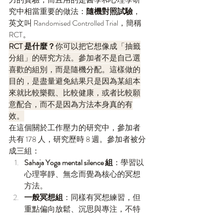
究中相當重要的做法：
隨機對照試驗
，
英文叫 Randomised Controlled Trial，簡稱 
RCT。
RCT 是什麼？
你可以把它想像成「抽籤
分組」的研究方法。參加者不是自己選
喜歡的組別，而是隨機分配。這樣做的
目的，是盡量避免結果只是因為某組本
來就比較樂觀、比較健康，或者比較願
意配合，而不是因為方法本身真的有
效。
在這個關於工作壓力的研究中，參加者
共有 178 人，研究歷時 8 週。參加者被分
成三組：
Sahaja Yoga mental silence 組
：學習以
心理寧靜、無念而覺為核心的冥想
方法。
一般冥想組
：同樣有冥想練習，但
重點偏向放鬆、沉思與專注，不特