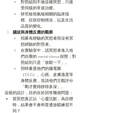
對照組則不做這種冥想，只接
受同樣的常規治療。
研究檢視氣喘相關的臨床指
標、症狀控制情況，以及生活
品質的變化。
腦波與身體反應的觀察
招募有經驗的冥想者與沒有冥
想經驗的對照者。
在實驗室中，請冥想者進入他
們自覺的 mental silence 狀態；對
照組則只是「放鬆一下」。
同時量度他們的腦電圖
（EEG）、心跳、皮膚溫度等
身體反應，並請他們主觀評分
「剛才覺得靜得多深」。
這樣的設計，目的在於回答幾個問題：
當冥想真正以「心靈沉默」為目標
時，結果會不會和普通放鬆練習不
同？