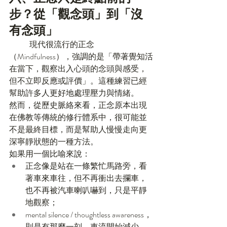
步？從「觀念頭」到「沒
有念頭」
	現代很流行的正念
（Mindfulness），強調的是「帶著覺知活
在當下，觀察出入心頭的念頭與感受，
但不立即反應或評價」。這種練習已經
幫助許多人更好地處理壓力與情緒。
然而，從歷史脈絡來看，正念原本出現
在佛教等傳統的修行體系中，很可能並
不是最終目標，而是幫助人慢慢走向更
深寧靜狀態的一種方法。
如果用一個比喻來說：
正念像是站在一條繁忙馬路旁，看
著車來車往，但不再衝出去攔車，
也不再被汽車喇叭嚇到，只是平靜
地觀察；
mental silence / thoughtless awareness，
則是有那麼一刻，車流開始減少，