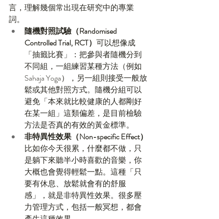
言，理解幾個常出現在研究中的專業
詞。
隨機對照試驗（Randomised 
Controlled Trial, RCT）
可以想像成
「抽籤比賽」：把參與者隨機分到
不同組，一組練習某種方法（例如 
Sahaja Yoga），另一組則接受一般放
鬆或其他對照方式。隨機分組可以
避免「本來就比較健康的人都剛好
在某一組」這類偏差，是目前檢驗
方法是否真的有效的黃金標準。
非特異性效果（Non-specific Effect）
比如你今天很累，什麼都不做，只
是躺下來聽半小時喜歡的音樂，你
大概也會覺得輕鬆一點。這種「只
要有休息、放鬆就會有的舒服
感」，就是非特異性效果。很多壓
力管理方式，包括一般冥想，都會
產生這種效果。