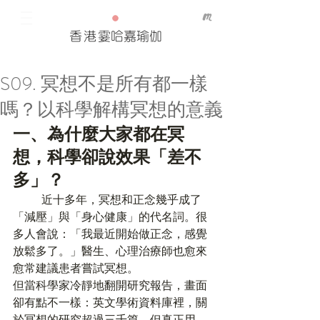
香港
霎哈嘉瑜伽
S09. 冥想不是所有都一樣
Our Recent Posts
嗎？以科學解構冥想的意義
Tags
一、為什麼大家都在冥
想，科學卻說效果「差不
多」？
	近十多年，冥想和正念幾乎成了
「減壓」與「身心健康」的代名詞。很
多人會說：「我最近開始做正念，感覺
放鬆多了。」醫生、心理治療師也愈來
愈常建議患者嘗試冥想。
但當科學家冷靜地翻開研究報告，畫面
卻有點不一樣：英文學術資料庫裡，關
於冥想的研究超過三千篇，但真正用