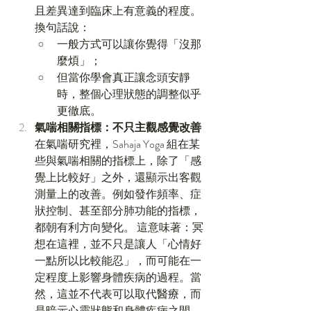
且差異達到臨床上有意義的程度。 
換句話說：
一般方式可以讓你覺得「沒那
麼煩」；
但當你學會真正讓念頭安靜
時，整個心理狀態的調整似乎
更徹底。
氣喘相關指標：不只主觀感覺改善
在氣喘研究裡，Sahaja Yoga 組在某
些與氣喘相關的指標上，除了「感
覺上比較好」之外，還顯示出客觀
測量上的改善。例如發作頻率、症
狀控制、甚至部分肺功能的指標，
都朝有利方向變化。 這意味著：冥
想在這裡，並不只是讓人「心情好
一點所以比較能忍」，而可能在一
定程度上影響身體疾病的過程。當
然，這並不代表可以取代醫療，而
是暗示心靈狀態和身體疾病之間，