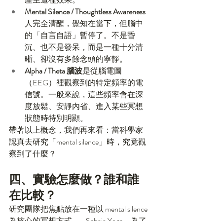
Mental Silence / Thoughtless Awareness
人完全清醒，覺知在當下，但腦中
的「自言自語」暫停了。不是昏
沉、也不是發呆，而是一種十分清
晰、卻沒有多餘念頭的寧靜。
Alpha / Theta 腦波
是從腦電圖
（EEG）裡觀察到的特定頻率的電
信號。一般來說，這些頻率會在深
度放鬆、安靜內省、進入某些冥想
狀態時特別明顯。
帶著以上概念，我們再來看：當科學家
認真去研究「mental silence」時，究竟觀
察到了什麼？
四、實驗怎麼做？誰和誰
在比較？
研究團隊把焦點放在一種以 mental silence 
為核心的冥想方式——Sahaja Yoga。為了