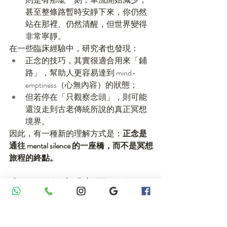
甚至整條路暫時安靜下來，你仍然
站在那裡、仍然清醒，但世界變得
非常寧靜。
在一些臨床經驗中，研究者也發現：
正念的技巧，其實很適合用來「鋪
路」，幫助人更容易達到 mind-
emptiness（心無內容）的狀態；
但若停在「只觀察念頭」，則可能
還沒走到古老傳統所說的真正冥想
境界。
因此，有一種新的理解方式是：
正念是
通往 mental silence 的一座橋，而不是冥想
旅程的終點。
七、一條以「心靈活動」
為主的冥想光譜
為了整理各種看似互相矛盾的冥想方
法，研究者提出了一個有趣的構想：把