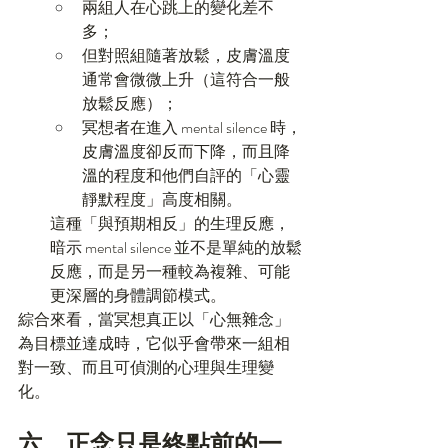
兩組人在心跳上的變化差不
多；
但對照組隨著放鬆，皮膚溫度
通常會微微上升（這符合一般
放鬆反應）；
冥想者在進入 mental silence 時，
皮膚溫度卻反而下降，而且降
溫的程度和他們自評的「心靈
靜默程度」高度相關。
這種「與預期相反」的生理反應，
暗示 mental silence 並不是單純的放鬆
反應，而是另一種較為複雜、可能
更深層的身體調節模式。
綜合來看，當冥想真正以「心無雜念」
為目標並達成時，它似乎會帶來一組相
對一致、而且可偵測的心理與生理變
化。
六、正念只是終點前的一