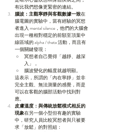
有比我們想像更緊密的連結。
腦波：主觀寧靜與客觀數據一致
在
腦電圖的實驗中，當有經驗的冥想
者進入 mental silence，他們的大腦會
出現一種相對穩定的前額至頂葉中
線區域的 alpha / theta 活動，而且有
一個關鍵發現：
冥想者自己覺得「越靜、越深
入」，
腦波變化的幅度就越明顯。
這表示，所謂的「內在寧靜」並非
完全主觀、無法測量的感覺，而是
可以在客觀的腦部活動中找到對
應。
皮膚溫度：與傳統放鬆模式相反的
現象
在另一個小型但有趣的實驗
中，研究人員比較冥想者與只被要
求「放鬆」的對照組：