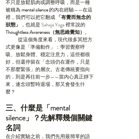
不只是放鬆肌肉或調整呼吸，而是一種
被稱為 
mental silence
 的內在經驗——在這
裡，我們可以把它翻成 
「有覺而無念的
狀態」
，也就是 Sahaja Yoga 裡常說的 
Thoughtless Awareness（無思維覺知）
。
	從這個角度來看，現代很多冥想方
式更像是「準備動作」：學習覺察呼
吸、放鬆身體、穩定注意力，這些都很
好，但還停留在「念頭仍在運作，只是
不那麼緊張」的層次。古老傳統要指向
的，則是再往前一步——當內心真正靜下
來，連念頭暫時退場，那又會發生什
麼？
三、什麼是「mental 
silence」？先解釋幾個關鍵
名詞
在介紹實驗之前，我們先用最簡單的語