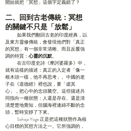
開始就把「冥想」這個字定義錯了？
二、回到古老傳統：冥想
的關鍵不只是「放鬆」
	如果我們翻回古老的印度經典，以
及東方靈修傳統，會發現他們對「真正
的冥想」有一個非常清晰、而且反覆強
調的特質：
心靈的沉默
。
	在古印度史詩《摩訶婆羅多》中，
就有這樣的描述：真正的入定者「像一
根木頭一樣，他不再思考」。中國的老
子在《道德經》裡也說，要「虛其
心」，把心中的念頭騰空。這些描述共
同指向一種狀態：人還是存在、還是清
清楚楚地覺知，但腦海裡連綿不斷的念
頭，暫時安靜了下來。
	Sahaja Yoga 正是把這種狀態作為核
心目標的冥想方法之一。它所強調的，