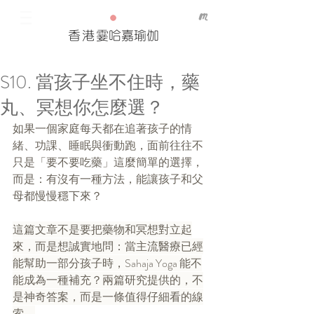
香港
霎哈嘉瑜伽
S10. 當孩子坐不住時，藥
Our Recent Posts
丸、冥想你怎麼選？
Tags
如果一個家庭每天都在追著孩子的情
緒、功課、睡眠與衝動跑，面前往往不
只是「要不要吃藥」這麼簡單的選擇，
而是：有沒有一種方法，能讓孩子和父
母都慢慢穩下來？
這篇文章不是要把藥物和冥想對立起
來，而是想誠實地問：當主流醫療已經
能幫助一部分孩子時，Sahaja Yoga 能不
能成為一種補充？兩篇研究提供的，不
是神奇答案，而是一條值得仔細看的線
索。