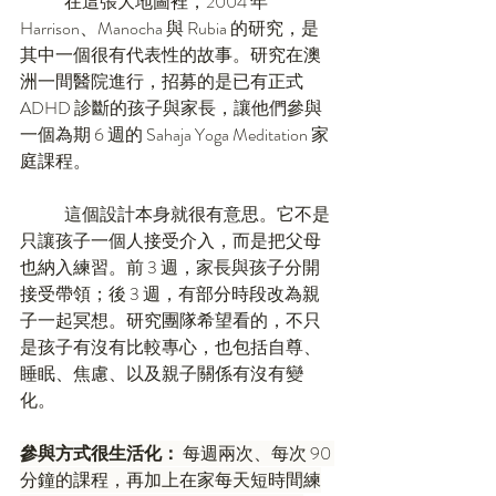
	在這張大地圖裡，2004 年 
Harrison、Manocha 與 Rubia 的研究，是
其中一個很有代表性的故事。研究在澳
洲一間醫院進行，招募的是已有正式 
ADHD 診斷的孩子與家長，讓他們參與
一個為期 6 週的 Sahaja Yoga Meditation 家
庭課程。
	這個設計本身就很有意思。它不是
只讓孩子一個人接受介入，而是把父母
也納入練習。前 3 週，家長與孩子分開
接受帶領；後 3 週，有部分時段改為親
子一起冥想。研究團隊希望看的，不只
是孩子有沒有比較專心，也包括自尊、
睡眠、焦慮、以及親子關係有沒有變
化。
參與方式很生活化：
 每週兩次、每次 90 
分鐘的課程，再加上在家每天短時間練