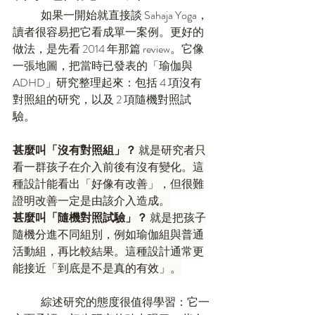
	如果一開始就直接談 Sahaja Yoga，
讀者很容易把它看成單一案例。更好的
做法，是先看 2014 年那篇 review。它像
一張地圖，把當時已發表的「瑜伽與 
ADHD」研究整理起來：包括 4 項沒有
對照組的研究，以及 2 項隨機對照試
驗。
甚麼叫「沒有對照組」？
 就是研究者只
看一群孩子在介入前後有沒有變化。這
種設計能看出「好像有改善」，但很難
證明改善一定是由該介入造成。
甚麼叫「隨機對照試驗」？
 就是把孩子
隨機分進不同組別，例如瑜伽組與普通
活動組，再比較結果。這種設計通常更
能接近「到底是不是真的有效」。
	綜述研究的態度很值得學習：它一