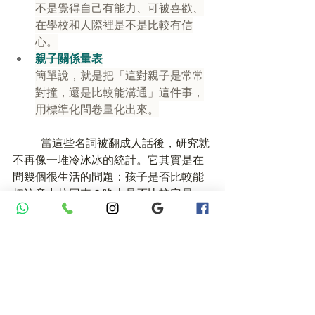
不是覺得自己有能力、可被喜歡、
在學校和人際裡是不是比較有信
心。
親子關係量表
簡單說，就是把「這對親子是常常
對撞，還是比較能溝通」這件事，
用標準化問卷量化出來。
	當這些名詞被翻成人話後，研究就
不再像一堆冷冰冰的統計。它其實是在
問幾個很生活的問題：孩子是否比較能
把注意力拉回來？晚上是否比較容易
睡？父母是否比較沒那麼緊繃？家裡說
話的音量是否低了一點？
為甚麼它可能有幫助
	Harrison 那篇研究在背景討論裡提
到，Sahaja Yoga 冥想可能涉及幾個層