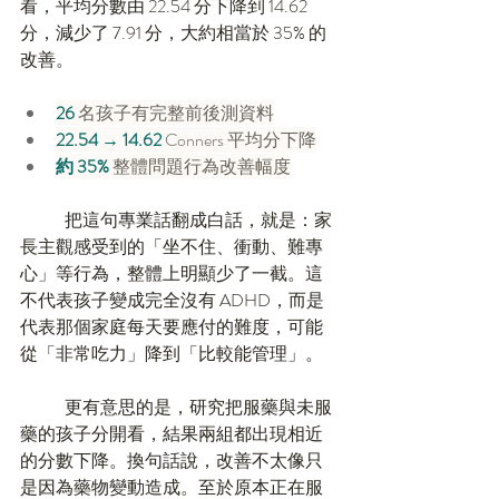
看，平均分數由 22.54 分下降到 14.62 
分，減少了 7.91 分，大約相當於 35% 的
改善。
26 
名孩子有完整前後測資料
22.54 → 14.62 
Conners 平均分下降
約 35% 
整體問題行為改善幅度
	把這句專業話翻成白話，就是：家
長主觀感受到的「坐不住、衝動、難專
心」等行為，整體上明顯少了一截。這
不代表孩子變成完全沒有 ADHD，而是
代表那個家庭每天要應付的難度，可能
從「非常吃力」降到「比較能管理」。
	更有意思的是，研究把服藥與未服
藥的孩子分開看，結果兩組都出現相近
的分數下降。換句話說，改善不太像只
是因為藥物變動造成。至於原本正在服