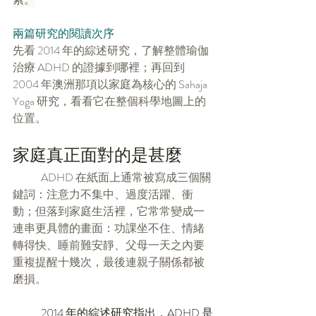
兩篇研究的閱讀次序
先看 2014 年的綜述研究，了解整體瑜伽
治療 ADHD 的證據到哪裡；再回到 
2004 年澳洲那項以家庭為核心的 Sahaja 
Yoga 研究，看看它在整個科學地圖上的
位置。
家庭真正面對的是甚麼
	ADHD 在紙面上通常被寫成三個關
鍵詞：注意力不集中、過度活躍、衝
動；但落到家庭生活裡，它常常變成一
連串更具體的畫面：功課坐不住、情緒
轉得快、睡前難安靜、父母一天之內要
重複提醒十幾次，最後連親子關係都被
磨損。
	2014 年的綜述研究指出，ADHD 是