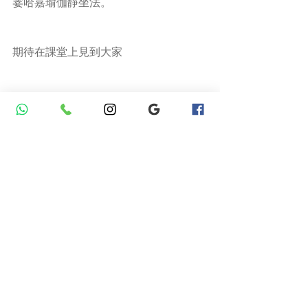
霎哈嘉瑜伽靜坐法。
期待在課堂上見到大家
語言：粵語 + 英語