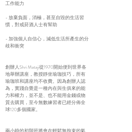
工作能力
- 放棄負面，消極，甚至自毀的生活習
慣，對戒菸酒人士有幫助
- 加強個人自信心，減低生活所產生的分
歧和衝突
創辦人Shri Mataji從1970開始便到世界各
地舉辦講座，教授靜坐瑜珈技巧，所有
瑜珈班和講座均不收費。因為創辦人認
為，實踐自覺是一種內在與生俱來的能
力和權力，並不是、也不能用金錢或物
質去購買，至今無數練習者已經分佈全
球120多個國家。
兩小時的初階班將會在輕鬆無拘束的氣