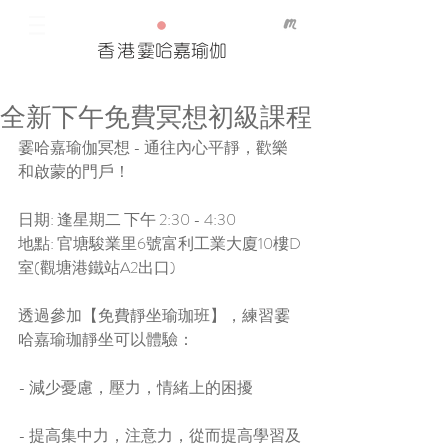
香港
霎哈嘉瑜伽
全新下午免費冥想初級課程
Our Recent Posts
霎哈嘉瑜伽冥想 - 通往內心平靜，歡樂
Tags
和啟蒙的門戶！
日期: 逢星期二 下午 2:30 - 4:30 
地點: 官塘駿業里6號富利工業大廈10樓D
室(觀塘港鐵站A2出口)
透過參加【免費靜坐瑜珈班】，練習霎
哈嘉瑜珈靜坐可以體驗：
- 減少憂慮，壓力，情緒上的困擾
- 提高集中力，注意力，從而提高學習及