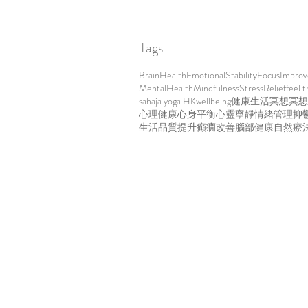
Tags
BrainHealth
EmotionalStability
FocusImpro
MentalHealth
Mindfulness
StressRelief
feel t
sahaja yoga HK
wellbeing
健康生活
冥想
冥想
心理健康
心身平衡
心靈寧靜
情緒管理
抑
生活品質提升
癲癇改善
腦部健康
自然療