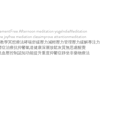
vement
Free Afternoon meditation yoga
India
Meditation
he joy
free mediation class
improve attention
meditation
教學
冥想療法
哮喘舒緩
壓力減輕
壓力管理
壓力緩解
專注力
鬱症治療
抗抑鬱
氣道健康
深層放鬆
灰質
無思慮醒覺
法
血壓控制
認知功能提升
重度抑鬱症
靜坐
非藥物療法