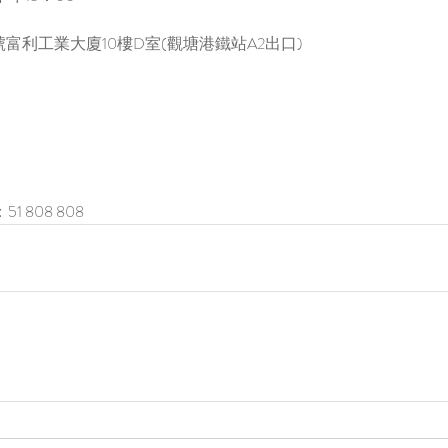
富利工業大廈10樓D室(觀塘港鐵站A2出口)
1 808 808