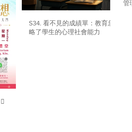
管
S34. 看不見的成績單：教育忽
略了學生的心理社會能力
♂️