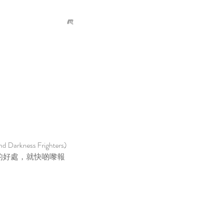
kness Frighters) 
的好處，就快啲嚟報