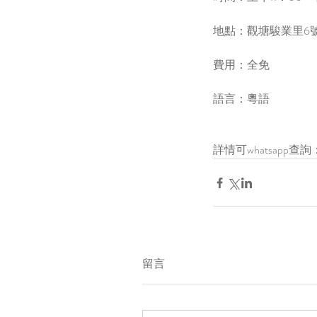
地點：觀塘駿業里6號
費用：全免
語言：粵語
詳情可whatsapp查詢：5
留言