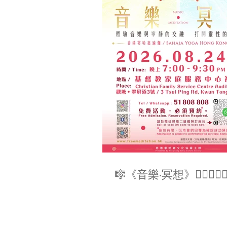
🎼《⾳樂·冥想》🧘🏻‍♀️🧘🏻‍