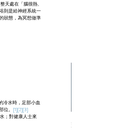
一整天處在「腦很熱、
浴則是給神經系統一
的狀態，為冥想做準
右的冷水時，足部小血
部位。
[1][2][3]
端冰水；對健康人士來
33. 10位跨國領袖如何用冥想