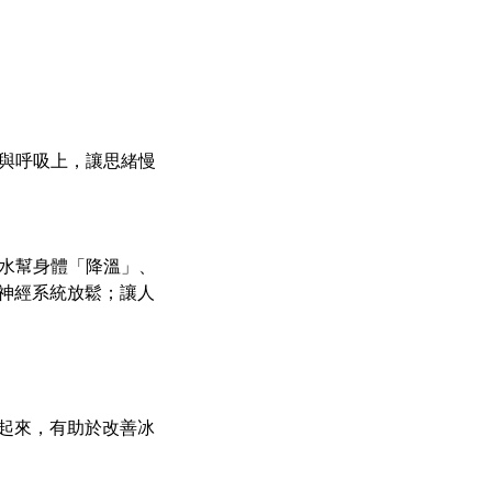
頭頂與呼吸上，讓思緒慢
水幫身體「降溫」、
神經系統放鬆；讓人
起來，有助於改善冰