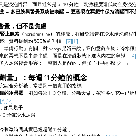
 足浴雖然只是浸泡腳部，而且通常是 5–10 分鐘，刺激程度遠低於全
激 → 多巴胺與警覺系統被喚醒 → 更容易在冥想中保持清醒而不
警覺，但不是焦慮
vement
Free Afternoon meditation yoga
India
Meditation
上腺素（noradrenaline）
 的釋放，有研究報告在冷水浸泡過程
he joy
free mediation class
improve attention
meditation
整理資料提到約 
530%
 的升幅。
[9][11]
教學
冥想療法
哮喘舒緩
壓力減輕
壓力管理
壓力緩解
專注力
準備行動」有關。對 Sahaja 足浴來說，它的意義在於：冷水
鬱症治療
抗抑鬱
氣道健康
深層放鬆
灰質
無思慮醒覺
來的冥想不是半夢半醒，而是在清醒狀態下進入內在的寧靜。
[4]
法
血壓控制
認知功能提升
重度抑鬱症
靜坐
非藥物療法
多人足浴後會形容：「整個人是醒的，但腦子不再那麼吵。」
量」：每週 11 分鐘的概念
究綜合分析後，常提到一個實用的指標：
 分鐘的冷暴露
，例如每次 1–3 分鐘、分幾天做，在許多研究中已
[9][12]
來說，如果幾乎
–10 分鐘冷水足浴，
刺激時間其實已經超過 11 分鐘，