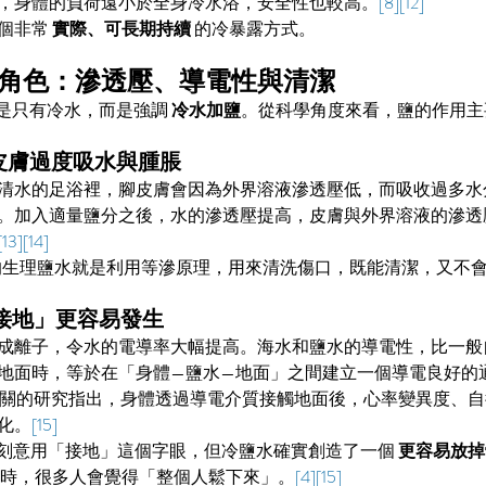
，身體的負荷遠小於全身冷水浴，安全性也較高。
[8][12]
個非常 
實際、可長期持續
 的冷暴露方式。
角色：滲透壓、導電性與清潔
浴並不是只有冷水，而是強調 
冷水加鹽
。從科學角度來看，鹽的作用主
少皮膚過度吸水與腫脹
清水的足浴裡，腳皮膚會因為外界溶液滲透壓低，而吸收過多水
。加入適量鹽分之後，水的滲透壓提高，皮膚與外界溶液的滲透
[13][14]
% 的生理鹽水就是利用等滲原理，用來清洗傷口，既能清潔，又不
「接地」更容易發生
成離子，令水的電導率大幅提高。海水和鹽水的導電性，比一般
地面時，等於在「身體—鹽水—地面」之間建立一個導電良好的
ng）相關的研究指出，身體透過導電介質接觸地面後，心率變異度、
化。
[15]
足浴沒有刻意用「接地」這個字眼，但冷鹽水確實創造了一個 
更容易放掉
想時，很多人會覺得「整個人鬆下來」。
[4][15]