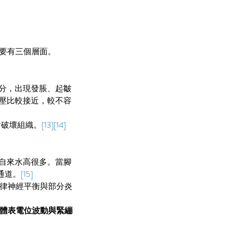
要有三個層面。
分，出現發脹、起皺
壓比較接近，較不容
會破壞組織。
[13][14]
自來水高很多。當腳
通道。
[15]
自律神經平衡與部分炎
體表電位波動與緊繃