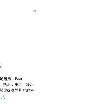
法
浴法，Foot 
、熱水；第二，冷水
幫你從身體和神經科
][3]