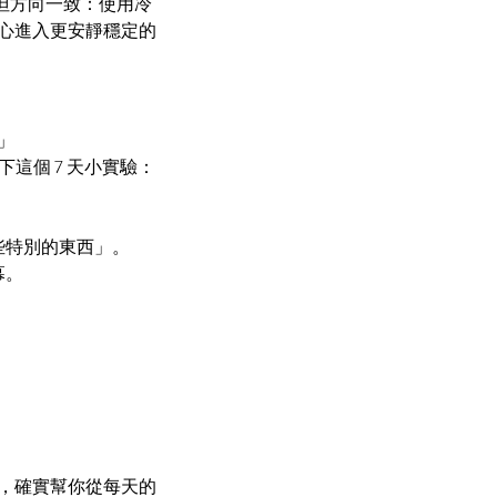
，但方向一致：使用冷
心進入更安靜穩定的
」
下這個 7 天小實驗：
些特別的東西」。
幕。
，確實幫你從每天的