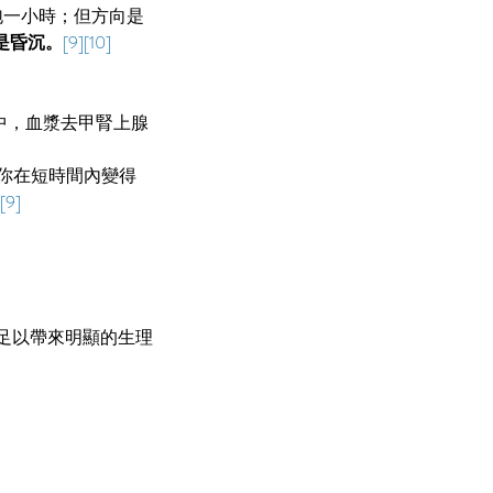
身浸泡一小時；但方向是
是昏沉。
[9][10]
中，血漿去甲腎上腺
讓你在短時間內變得
[9]
經足以帶來明顯的生理