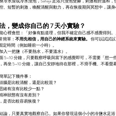
冷水澡或冷水浸泡，Sahaja 足浴只浸泡雙腳，刺激相對溫和
控、短暫的刺激，喚醒清醒與動力，再在恢復期與冥想中，讓身
法，變成你自己的 7 天小實驗？
能心裡會想：「好像有點道理，但我不確定自己感不感覺得到。
神非常簡單：
不用先相信，用自己的神經系統來實驗。
 你可以試試以
一個固定時間（例如睡前一小時）。
加入一把鹽（不要熱水，不要溫水）。
面 5–10 分鐘，只要觀察呼吸與當下的感覺即可，不需要「想一
，再坐 5–10 分鐘，讓自己安靜地待在那裡，不滑手機、不看螢
簡單記下幾件事：
頭腦是比較清醒，還是比較混？
思緒有沒有比較少一點？
精神狀態有沒有差別？
，是否比較容易恢復？
結論，只要真實地觀察自己。如果你發現這個小小的冷鹽水足浴