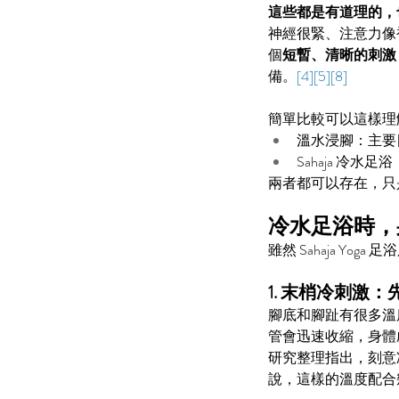
這些都是有道理的，
神經很緊、注意力像
個
短暫、清晰的刺激
備。
[4][5][8]
簡單比較可以這樣理
溫水浸腳：主要
Our Recent Posts
Sahaja 冷
兩者都可以存在，只
冷水足浴時，
雖然 Sahaja Y
1. 末梢冷刺激
腳底和腳趾有很多溫度
管會迅速收縮，身體
研究整理指出，刻意
說，這樣的溫度配合