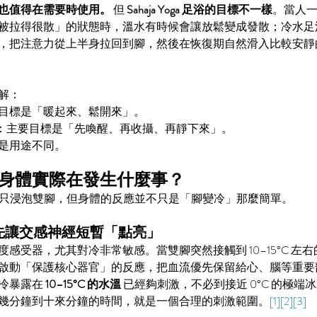
也值得在需要時使用。
 但 
Sahaja Yoga 足浴的目標不一樣
。當人
被拉得很散」的狀態時，溫水有時候會讓放鬆變成發散；冷水足
，把注意力從上半身拉回到腳，然後在恢復期自然滑入比較安靜
解：
目標是「暖起來、鬆開來」。
水足浴：主要目標是「先喚醒、再收攝、再靜下來」。
是用途不同。
身體實際在發生什麼事？
oga 足浴只浸泡雙腳，但身體的反應並不只是「腳變冷」那麼簡單。
：先讓交感神經短暫「點亮」
感受器，尤其對冷非常敏感。當雙腳突然接觸到 10–15°C 左
啟動「保護核心器官」的反應，把血流優先保留給心、腦等重要
冷暴露在 
10–15°C 的水溫
 已經夠刺激，不必到接近 0°C 的極
幾分鐘到十來分鐘的時間，就是一個合理的刺激範圍。
[1][2][3]
S