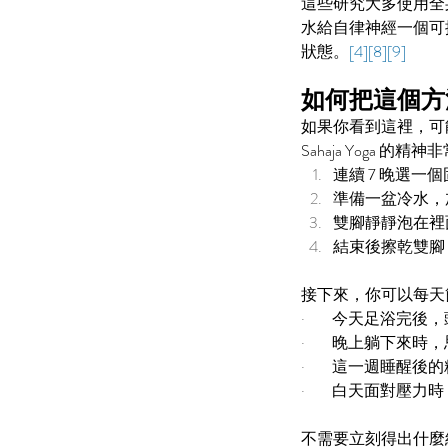
這些研究大多使用全身
水給自律神經一個可
狀態。
[4][8][9]
如何把這個方
如果你看到這裡，可
Sahaja Yoga 的精
連續 7 晚選
準備一盆冷水，
雙腳靜靜泡在裡
結束後擦乾雙腳
接下來，你可以每天
·         
今天足浴完後，
·         
晚上躺下來時，
·         
這一週睡醒後的
·         
白天面對壓力時
不需要立刻得出什麼