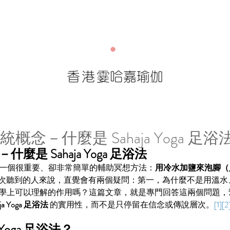
香港
霎哈嘉瑜伽
傳統概念－什麼是 Sahaja Yoga 足浴
麼是 Sahaja Yoga 足浴法
ga 裡，有一個很重要、卻非常簡單的輔助冥想方法：
用冷水加鹽來泡腳（足
次聽到的人來說，直覺會有兩個疑問：第一，為什麼不是用溫水
學上可以理解的作用嗎？這篇文章，就是專門回答這兩個問題，
aja Yoga 足浴法
 的實用性，而不是只停留在信念或傳說層次。
[1][2
 Yoga 足浴法？