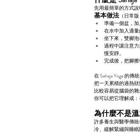
先用最簡單的方式說
基本做法
（日常版
準備一個盆，加
在水中加入適量
坐下來，雙腳泡在
過程中讓注意力自
慢安靜。
完成後，把腳擦
在 Sahaja Yoga 的
把一天累積的過熱狀
比較容易從腦袋的雜
你可以把它理解成：
為什麼不是溫
許多養生與醫學傳統
冷、緩解緊繃與睡眠