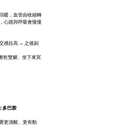
理自己：SYM 的真實故事
回暖，血管由收縮轉
，心跳與呼吸會慢慢
交感拉高 → 之後副
擦乾雙腳、坐下來冥
 
多巴胺
覺更清醒、更有動