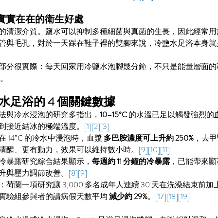
：實實在在的衛生好處
的清潔介質。鹽水可以抑制多種細菌與真菌的生長，因此經常用
管與毛孔，對於一天踩在鞋子裡的雙腳來說，冷鹽水足浴本身就
部分很實際：每天回家用冷鹽水泡腳幾分鐘，不只是能量層面的
慣。
水足浴的 4 個關鍵數據
法與冷水浸泡的研究多指出，
10–15°C
 的水溫已足以觸發強烈的
到接近結冰的極端溫度。
[1][2][3]
在 14°C 的冷水中浸泡時，血漿 
多巴胺濃度可上升約 250%
，去甲
清醒、更有動力，效果可以維持數小時。
[9][10][11]
冷暴露研究綜合結果顯示，
每週約 11 分鐘的冷暴露
，已能帶來顯
升與壓力調節改善。
[8][9]
：荷蘭一項研究讓 3,000 多名成年人連續 30 天在洗澡結束前加上
實驗組參與者的請病假天數平均 
減少約 29%
。
[17][18][19]