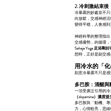
2. 冷刺激結
冷暴露的妙處並不只
向放鬆，交感神經活
變得平穩，人會感到
神經科學的整理指出，
交感優勢」的循環，
Sahaja Yoga 足
想時，正好是副交感
用冷水的「化
刻意冷暴露不只是感
多巴胺：清醒與
🎼《⾳樂·冥想》🧘🏻‍♀️🧘🏻‍
一項受廣泛引用的冷
（dopamine）濃度提
多巴胺與「動機、專
力，心情較亮，思緒