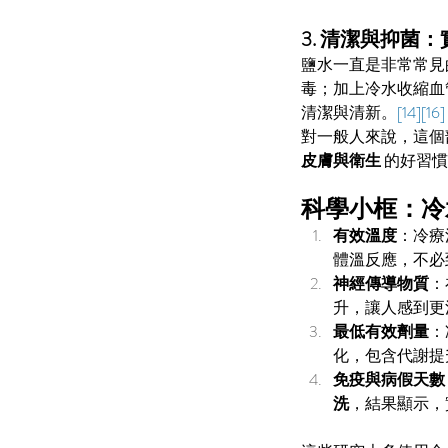
3. 清潔與抑菌
鹽水一直是非常常見
毒；加上冷水收縮血
清潔與清新。
[14][16]
對一般人來說，這個
皮膚與衛生
 的好習
科學小框：冷
有效溫度
：冷療
體溫反應，不必
神經傳導物質
：
升，讓人感到更
最低有效劑量
：
化，包含代謝提
免疫與病假天數
洗
，結果顯示，