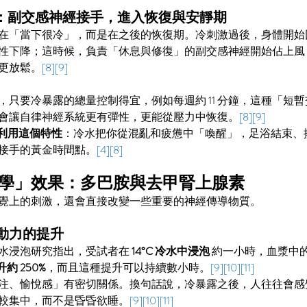
管
束後：副交感神經接手，進入恢復與安靜期
在「當下很冷」，而是在之後的恢復期。冷刺激過後，身體開始
性下降；這時候，負責「休息與修復」的副交感神經開始佔上風
S34. 看不見的成績單：教育忽
更放鬆。
[8][9]
略了學生的心理社會能力
只要冷暴露的總量控制得宜，例如每週約 11 分鐘，這種「短暫
會讓自律神經系統更有彈性，更能從壓力中恢復。
[8][9]
浴剛好利用這個特性
：冷水把你從混亂和疲憊中「喚醒」，足浴結束、
接手的黃金時間點。
[4][8]
學」效果：多巴胺與去甲腎上腺素
覺上的刺激，還會直接改變一些重要的神經傳導物質。
動力的提升
♂️
水浸泡研究指出，受試者在 
14°C 冷水中浸泡
 約一小時，血漿中的
升約 250%
，而且這種提升可以持續數小時。
[9][10][11]
注、愉悅感」有密切關係。換句話說，冷暴露之後，人往往會感
較集中，而不是昏昏欲睡。
[9][10][11]