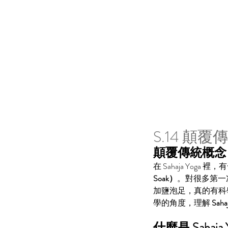
S.14 顛覆
顛覆傳統概念－什
在 Sahaja Yo
Soak）
。對很多第一
加鹽泡足，真的有科
學的角度，理解 
Sah
什麼是 Sahaja