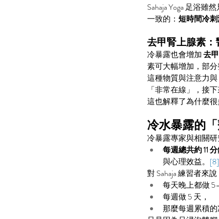
Sahaja Yoga
一致的：
短時間冷刺
Tags
去甲腎上腺素：
BrainHealth
EmotionalStability
FocusImpro
冷暴露也會增加 
去甲腎
MentalHealth
Mindfulness
StressRelief
feel t
素可大幅增加，部分
sahaja yoga HK
wellbeing
健康生活
冥想
冥想
這種物質與注意力與「
心理健康
心身平衡
心靈寧靜
情緒管理
抑
「非常在線」，接下
生活品質提升
癲癇改善
腦部健康
自然療
這也解釋了為什麼很
冷水暴露的「劑
冷暴露專家與相關研
每週總共約 11
與心理效益。
[8]
對 Sahaja 練習者
每天晚上都做 5
每週做 5 天，
那麼每週累積的冷