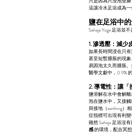
只是因為只浸泡雙腳
這讓冷水足浴成為一
鹽在足浴中的
Sahaja Yoga 足
1. 滲透壓：減
如果長時間浸在只有
甚至短暫腫脹的現象
易因泡太久而腫脹。
醫學文獻中，0.9
2. 導電性：讓
鹽溶解在水中會解離
泡在鹽水中，又接觸
與接地（earthi
症指標可出現有利變
雖然 Sahaja 
感
 的環境，配合冥