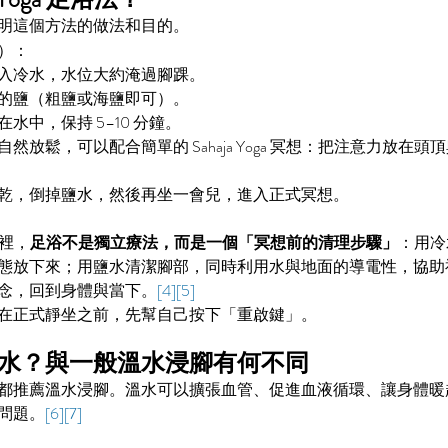
明這個方法的做法和目的。
）：
入冷水，水位大約淹過腳踝。
的鹽（粗鹽或海鹽即可）。
水中，保持 5–10 分鐘。
然放鬆，可以配合簡單的 Sahaja Yoga 冥想：把注意力放在
乾，倒掉鹽水，然後再坐一會兒，進入正式冥想。
傳統裡，
足浴不是獨立療法，而是一個「冥想前的清理步驟」
：用冷
態放下來；用鹽水清潔腳部，同時利用水與地面的導電性，協助
念，回到身體與當下。
[4][5]
在正式靜坐之前，先幫自己按下「重啟鍵」。
水？與一般溫水浸腳有何不同
都推薦溫水浸腳。溫水可以擴張血管、促進血液循環、讓身體暖
問題。
[6][7]