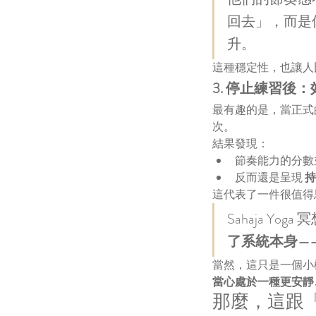
回去」，而是
升。
這種穩定性，也讓人
3. 停止練習後
最有趣的是，當正式
次。
結果發現：
節奏能力的分數
反而還是呈現 
持
這代表了一件很值得
Sahaja 
了系統本身—
當然，這只是一個小
當心處於一種更安靜
那麼，這跟「me