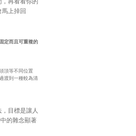
間，再看看你的
理自己：SYM 的真實故事
會馬上掉回
固定而且可重複的 
頭頂等不同位置
過渡到一種較為清
法，目標是讓人
腦中的雜念顯著