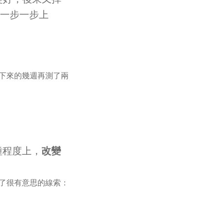
，一步一步上
下來的幾週再測了兩
某種程度上，
改變
了很有意思的線索：