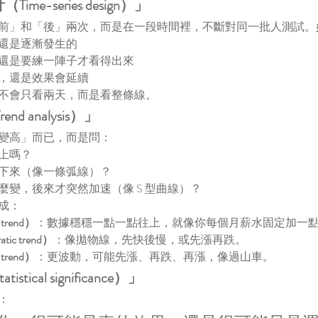
ime-series design）」
前」和「後」兩次，而是在一段時間裡，不斷對同一批人測試。
還是逐漸發生的
還是要練一陣子才看得出來
，還是效果會延續
不會只看兩天，而是看整條線。
nd analysis）」
變高」而已，而是問：
上嗎？
下來（像一條弧線）？
麼變，後來才突然加速（像 S 型曲線）？
成：
trend）
：數據穩穩一點一點往上，就像你每個月薪水固定加一
ic trend）
：像拋物線，先快後慢，或先漲再跌。
trend）
：更波動，可能先漲、再跌、再漲，像過山車。
stical significance）」
：