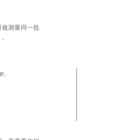
重複測量同一批
」。
察。
33. 10位跨國領袖如何用冥想