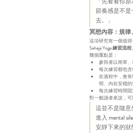
「先看看你原
節奏感是不是
去。」
冥想內容：規律、標準
這項研究有一個值得
Sahaja Yoga 練習流程
幾個重點是：
參與者以簡單、
每次練習都包含
在過程中，會有
明、內在安穩的
每次練習時間固定，
對一般讀者來說，可
🎼《⾳樂·冥想》🧘🏻‍♀️🧘🏻‍
這並不是隨意
進入 
mental sil
安靜下來的狀