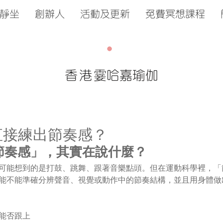
靜坐
創辦人
活動及更新
免費冥想課程
香港
霎哈嘉瑜伽
想直接練出節奏感？
節奏感」，其實在說什麼？
可能想到的是打鼓、跳舞、跟著音樂點頭。但在運動科學裡，「
能不能準確分辨聲音、視覺或動作中的節奏結構，並且用身體做
能否跟上