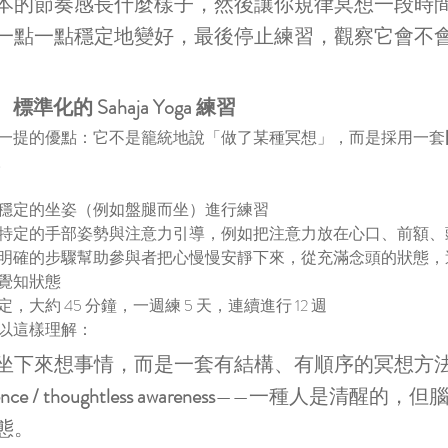
本的節奏感長什麼樣子，然後讓你規律冥想一段時
管
一點一點穩定地變好，最後停止練習，觀察它會不
S34. 看不見的成績單：教育忽
化的 Sahaja Yoga 練習
略了學生的心理社會能力
一提的優點：它不是籠統地說「做了某種冥想」，而是採用一套
。
穩定的坐姿（例如盤腿而坐）進行練習
特定的手部姿勢與注意力引導，例如把注意力放在心口、前額、
明確的步驟幫助參與者把心慢慢安靜下來，從充滿念頭的狀態，
覺知狀態
大約 45 分鐘，一週練 5 天，連續進行 12 週
以這樣理解：
♂️
坐下來想事情，而是一套有結構、有順序的冥想方
ence / thoughtless awareness
——一種人是清醒的，但
態。