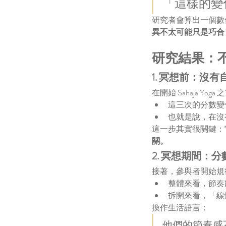
「這樣的變
研究者會算出一個數值（
異不太可能只是巧合
研究結果：
1. 冥想前：沒
在開始 Sahaja Y
這三次的分數變
也就是說，在沒
這一步其實很關鍵：
關。
2. 冥想期間：
接著，參與者開始規律
整體來看，節奏
拆開來看，「線
換作生活語言：
他們的節奏感