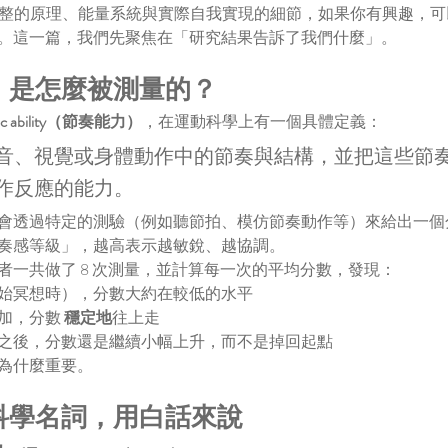
Yoga 更完整的原理、能量系統與實際自我實現的細節，如果你有興趣
。這一篇，我們先聚焦在「研究結果告訴了我們什麼」。
」是怎麼被測量的？
vement
Free Afternoon meditation yoga
India
Meditation
mic ability（節奏能力）
，在運動科學上有一個具體定義：
he joy
free mediation class
improve attention
meditation
教學
冥想療法
哮喘舒緩
壓力減輕
壓力管理
壓力緩解
專注力
音、視覺或身體動作中的節奏與結構，並把這些節
鬱症治療
抗抑鬱
氣道健康
深層放鬆
灰質
無思慮醒覺
作反應的能力。
法
血壓控制
認知功能提升
重度抑鬱症
靜坐
非藥物療法
會透過特定的測驗（例如聽節拍、模仿節奏動作等）來給出一個
奏感等級」，越高表示越敏銳、越協調。
者一共做了 8 次測量，並計算每一次的平均分數，發現：
始冥想時），分數大約在較低的水平
加，分數 
穩定地
往上走
之後，分數還是繼續小幅上升，而不是掉回起點
為什麼重要。
科學名詞，用白話來說