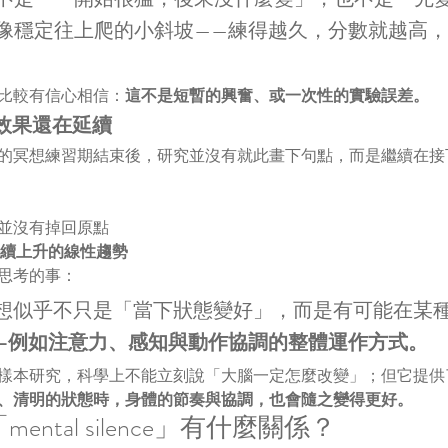
像穩定往上爬的小斜坡——練得越久，分數就越高
比較有信心相信：
這不是短暫的興奮、或一次性的實驗誤差。
：效果還在延續
的冥想練習期結束後，研究並沒有就此畫下句點，而是繼續在接
並沒有掉回原點
續上升的線性趨勢
思考的事：
Yoga 冥想似乎不只是「當下狀態變好」，而是有可能在
—例如注意力、感知與動作協調的整體運作方式。
樣本研究，科學上不能立刻說「大腦一定怎麼改變」；但它提供
、清明的狀態時，身體的節奏與協調，也會隨之變得更好。
ntal silence」有什麼關係？