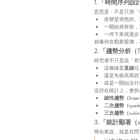
1. 「時間序列設計（T
意思是：不是只測「
改變是突然的、
一開始就有效，
一停下來就退步
就像你在觀察股價，
2. 「趨勢分析（Tre
研究者不只是說「有
這條線是
直線
往
還是先衝高再跌
或是一開始沒什
這些在統計上，會拆
線性趨勢（linear 
二次趨勢（quadrat
三次趨勢（cubic 
3. 「統計顯著（stati
簡化來說，就是在問