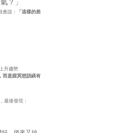
運氣？」
，就會說：
「這樣的差
上升趨勢
，而是跟冥想訓緓有
力，最後發現：
變好，後來又掉