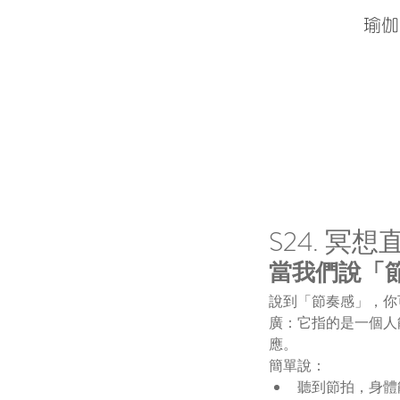
瑜伽
S24. 冥
當我們說「
說到「節奏感」，你
廣：它指的是一個人
應。
簡單說：
聽到節拍，身體