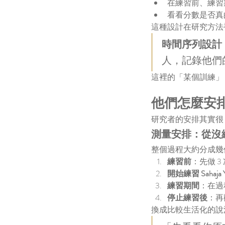
在練習前、練習
看看分數是否真
這種設計在研究方法
時間序列設計（tim
人，記錄他們
這裡的「某個訓練」
Our Recent Posts
他們怎麼安
研究者的安排其實很
測量安排：從沒
整個過程大約分成幾
練習前
：先做 
開始練習 Sahaja 
練習期間
：在過
停止練習後
：再
換成比較生活化的說