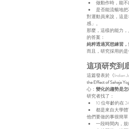
做動作時，能不
是否能流暢地把
對運動員來說，這是
感」。
那麼，這樣的能力，
的答案：
純粹透過冥想練習，
而且，研究採用的是
這項研究到
這篇發表於《Indian Jour
the Effect of Sahaja Y
心：
變化的趨勢是怎
研究者找了：
10 位年齡約在 
都是來自大學體
他們要做的事很簡單
一段時間內，規律練 