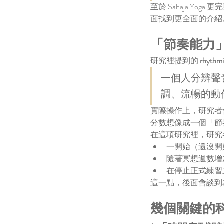
至於 Sahaja 
面找到更全面的介紹
Tags
「節奏能力
BrainHealth
EmotionalStability
FocusImpro
研究裡提到的 
rhyth
MentalHealth
Mindfulness
StressRelief
feel t
sahaja yoga HK
wellbeing
健康生活
冥想
冥想
一個人分辨聲
心理健康
心身平衡
心靈寧靜
情緒管理
抑
調、流暢的動
生活品質提升
癲癇改善
腦部健康
自然療
實際操作上，研究者
分數想像成一個「節
在這項研究裡，研究
一開始（還沒開
隨著冥想週數增
在停止正式練習
這一點，後面會談到
幾個關鍵的