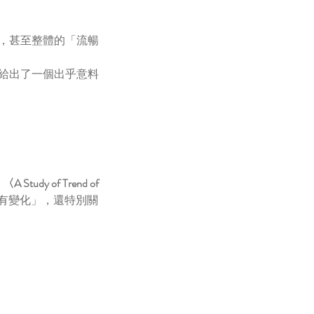
，甚至整體的「流暢
給出了一個出乎意料
：
〈A Study of Trend of 
有變化」，還特別關