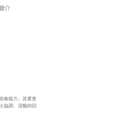
簡介
節奏能力」其實更
出協調、流暢的回