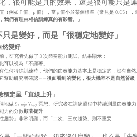
化，很可能是真的效果，還是很可能只是
例如 F 值、p 值），當 p 值小於某個標準（常見是 0.05）
，我們有理由相信訓練真的有影響。」
不只是變好，而是「很穩定地變好」
有自然變好
oga 之前，研究者先做了 3 次節奏能力測試。結果顯示：
化可以視為「不顯著」
有任何特殊訓練時，他們的節奏能力基本上是穩定的，沒有自然
它幫助研究者確認——
後面看到的變化，很大機率不是自然晉級
分數穩定呈「直線上升」
地做 Sahaja Yoga 冥想。研究者在訓練過程中持續測量節奏能
能力的分數
顯著提升
性趨勢」非常明顯，而「二次、三次趨勢」則不重要
不是「一開始很猛，後來沒什麼變」，也不是「先