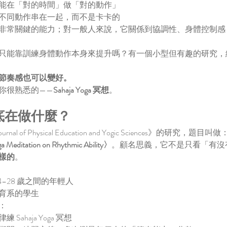
能在「對的時間」做「對的動作」
不同動作串在一起，而不是卡卡的
非常關鍵的能力；對一般人來說，它關係到協調性、身體控制感
只能靠訓練身體動作本身來提升嗎？有一個小型但有趣的研究，
節奏感也可以變好。
你很熟悉的——
Sahaja Yoga 冥想
。
底在做什麼？
nal of Physical Education and Yogic Sciences》的研究，題目叫做
oga Meditation on Rhythmic Ability〉
。顧名思義，它不是只看「有沒
樣的
。
24–28 歲之間的年輕人
育系的學生
：
Sahaja Yoga 冥想