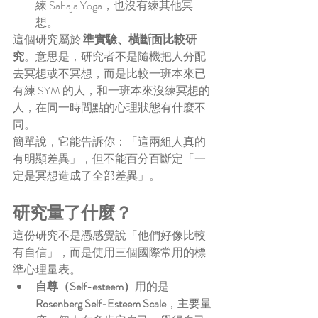
練 Sahaja Yoga，也沒有練其他冥
想。
這個研究屬於 
準實驗、橫斷面比較研
究
。意思是，研究者不是隨機把人分配
去冥想或不冥想，而是比較一班本來已
有練 SYM 的人，和一班本來沒練冥想的
人，在同一時間點的心理狀態有什麼不
同。
簡單說，它能告訴你：「這兩組人真的
有明顯差異」，但不能百分百斷定「一
定是冥想造成了全部差異」。
研究量了什麼？
這份研究不是憑感覺說「他們好像比較
有自信」，而是使用三個國際常用的標
準心理量表。
自尊（Self-esteem）
用的是 
Rosenberg Self-Esteem Scale
，主要量