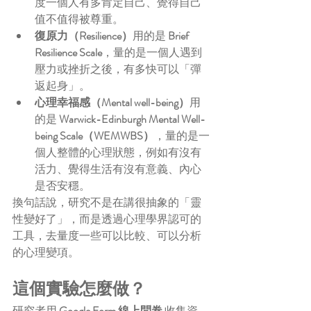
度一個人有多肯定自己、覺得自己
值不值得被尊重。
復原力（Resilience）
用的是 
Brief 
Resilience Scale
，量的是一個人遇到
壓力或挫折之後，有多快可以「彈
返起身」。
心理幸福感（Mental well-being）
用
的是 
Warwick-Edinburgh Mental Well-
being Scale（WEMWBS）
，量的是一
個人整體的心理狀態，例如有沒有
活力、覺得生活有沒有意義、內心
是否安穩。
換句話說，研究不是在講很抽象的「靈
性變好了」，而是透過心理學界認可的
工具，去量度一些可以比較、可以分析
的心理變項。
這個實驗怎麼做？
研究者用 
Google Form 線上問卷
 收集資