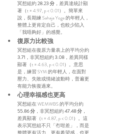
冥想組約 
28.23 分
，差異達統計顯
著（t = 4.97, p < 0.01）。簡單來
說，長期練 Sahaja Yoga 的年輕人，
整體上更肯定自己，也較少陷入
「我唔夠好」的感覺。
復原力比較強
冥想組在復原力量表上的平均分約 
3.71
，非冥想組約 
3.08
，差異同樣
顯著（t = 4.63, p < 0.01）。意思
是，練習 SYM 的年輕人，在面對
壓力、失敗或情緒波動時，普遍更
有能力恢復過來。
心理幸福感也更高
冥想組在 WEMWBS 的平均分約 
55.86 分
，非冥想組約 
47.48 分
，
差異顯著（t = 4.87, p < 0.01）。這
表示冥想組不只「冇咁差」，而是
整體更有活力、更有希望感，也更