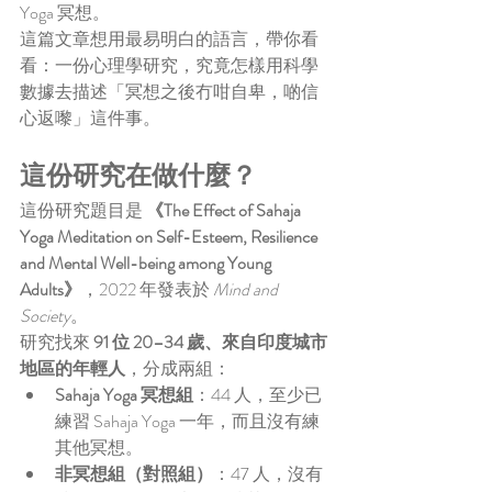
Yoga 冥想。
這篇文章想用最易明白的語言，帶你看
看：一份心理學研究，究竟怎樣用科學
數據去描述「冥想之後冇咁自卑，啲信
心返嚟」這件事。
這份研究在做什麼？
這份研究題目是 
《The Effect of Sahaja 
Yoga Meditation on Self-Esteem, Resilience 
and Mental Well-being among Young 
Adults》
，2022 年發表於 
Mind and 
Society
。
研究找來 
91 位 20–34 歲、來自印度城市
地區的年輕人
，分成兩組：
Sahaja Yoga 冥想組
：44 人，至少已
練習 Sahaja Yoga 一年，而且沒有練
其他冥想。
非冥想組（對照組）
：47 人，沒有