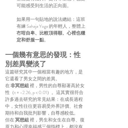
可能感受到生活的正向面。
如果用一句貼地的說法總結：這班
有練 Sahaja Yoga 的年輕人，整體上 
冇咁自卑、比較頂得順、心裡也穩
定和舒服一點
。
一個幾有意思的發現：性
別差異變淡了
這篇研究其中一個相當有趣的地方，是
它還看了男女之間的差異。
在 
非冥想組
 裡，男性的自尊顯著高於女
性（t = -2.26, p < 0.01）。這其實很符合
許多過去研究的常見結果：在成長過程
中，女性往往更容易受外界評價、社會
期待和自我批判影響，自尊感較低。
但在 
冥想組
 裡，男生和女生在自尊、復
原力和心理幸福感三個指標上，都沒有