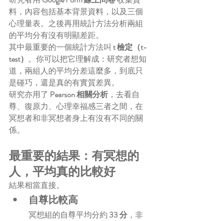
料，內容包括基本背景資料，以及三個
心理量表。之後再用統計方法分析兩組
的平均分有沒有明顯差距。
其中最重要的一個統計方法叫 
t 檢定（t-
test）
。你可以把它理解成：研究者想知
道，兩組人的平均分差這麼多，到底只
是碰巧，還是真的有實質差異。
研究亦用了 
Pearson 相關分析
，去看自
尊、復原力、心理幸福感三者之間，在
冥想者和非冥想者身上有沒有不同的關
係。
最重要的結果：有冥想的
人，平均真的比較好
結果相當直接。
自尊比較高
冥想組的自尊平均分約 
33 分
，非