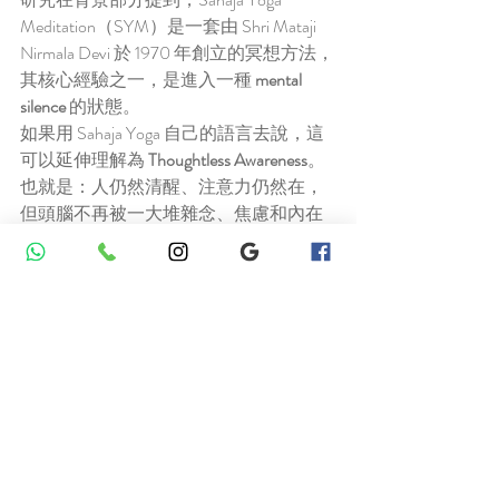
Meditation（SYM）是一套由 Shri Mataji 
Nirmala Devi 於 1970 年創立的冥想方法，
其核心經驗之一，是進入一種 
mental 
silence
 的狀態。
如果用 Sahaja Yoga 自己的語言去說，這
可以延伸理解為 
Thoughtless Awareness
。
也就是：人仍然清醒、注意力仍然在，
但頭腦不再被一大堆雜念、焦慮和內在
對話不停拉扯。
這篇文章不打算詳細展開 Sahaja Yoga 的
原理，例如 Kundalini、脈輪、左右通道等
內容。如果你對這些基本概念有興趣，
可以在網站內其他相關頁面找到更完整
的介紹。這裡先集中看一件事：
這份研
究如何用心理學方法，把 SYM 的效果測
量出來。
研究有沒有局限？