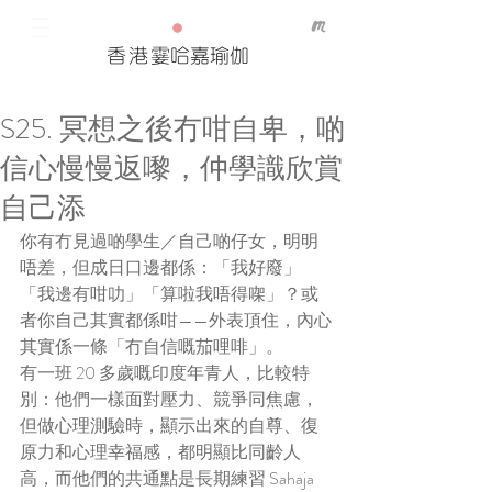
香港
霎哈嘉瑜伽
S25. 冥想之後冇咁自卑，啲
Our Recent Posts
信心慢慢返嚟，仲學識欣賞
Tags
自己添
你有冇見過啲學生／自己啲仔女，明明
唔差，但成日口邊都係：「我好廢」
「我邊有咁叻」「算啦我唔得㗎」？或
者你自己其實都係咁——外表頂住，內心
其實係一條「冇自信嘅茄哩啡」。
有一班 20 多歲嘅印度年青人，比較特
別：他們一樣面對壓力、競爭同焦慮，
但做心理測驗時，顯示出來的自尊、復
原力和心理幸福感，都明顯比同齡人
高，而他們的共通點是長期練習 Sahaja 