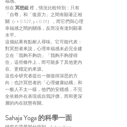
福感。
但在 
冥想組
 裡，情況比較特別：只有
「自尊」和「復原力」之間有顯著正相
關（r = 0.527, p < 0.01），而它們與心理
幸福感之間的關係，反而沒有達到顯著
水平。
這個結果有點耐人尋味。它可能代表：
對冥想者來說，心理幸福感未必完全建
立在「我夠不夠叻」「我夠不夠撐得
住」這些條件上，而可能多了其他更內
在、更穩定的來源。
這也令研究者提出一個值得深思的方
向：也許冥想者的「心理健康結構」和
一般人不太一樣，他們的安穩感，不完
全依賴外在表現或自我評價，而和更深
層的內在狀態有關。
Sahaja Yoga 的科學一面
研究在背景部分提到，Sahaja Yoga 