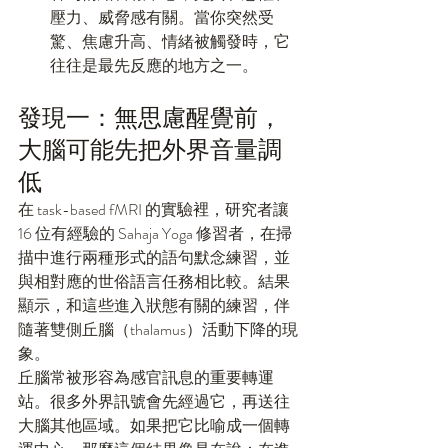
壓力、威脅感有關。當你突然受
驚、焦慮升高、情緒被觸發時，它
往往是最先反應的地方之一。
發現一：無思慮醒覺前，
大腦可能先把外界音量調
低
在 task-based fMRI 的實驗裡，研究者讓 
16 位有經驗的 Sahaja Yoga 修習者，在掃
描中進行兩種形式的語句默念練習，並
與相對應的世俗語言任務相比較。結果
顯示，和這些進入狀態有關的練習，伴
隨著雙側丘腦（thalamus）活動下降的現
象。
丘腦常被形容為感官訊息的重要轉運
站。很多外界訊號會先經過它，再送往
大腦其他區域。如果把它比喻成一個轉