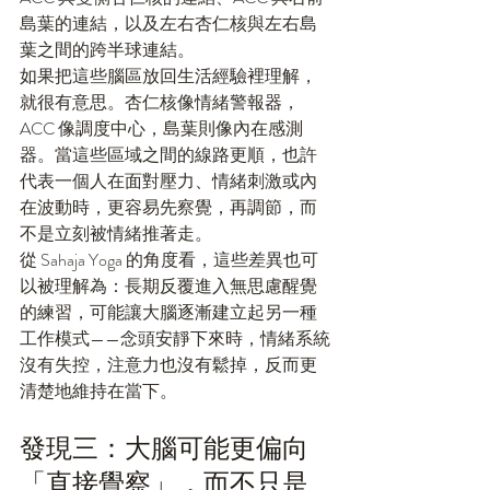
島葉的連結，以及左右杏仁核與左右島
葉之間的跨半球連結。
如果把這些腦區放回生活經驗裡理解，
就很有意思。杏仁核像情緒警報器，
ACC 像調度中心，島葉則像內在感測
器。當這些區域之間的線路更順，也許
代表一個人在面對壓力、情緒刺激或內
在波動時，更容易先察覺，再調節，而
不是立刻被情緒推著走。
從 Sahaja Yoga 的角度看，這些差異也可
以被理解為：長期反覆進入無思慮醒覺
的練習，可能讓大腦逐漸建立起另一種
工作模式——念頭安靜下來時，情緒系統
沒有失控，注意力也沒有鬆掉，反而更
清楚地維持在當下。
發現三：大腦可能更偏向
「直接覺察」，而不只是