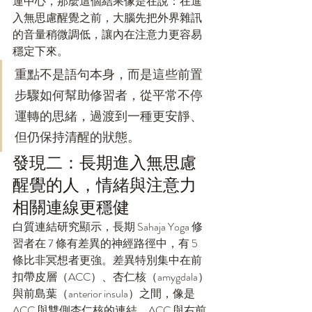
運中心，那麼這個結果像是在說：在進
入無思慮醒覺之前，大腦先把外界雜訊
的音量稍微調低，讓內在注意力更容易
穩定下來。
重點不是語句本身，而是這些前置
步驟如何幫助修習者，從平常不停
運轉的思緒，過渡到一種更安靜、
但仍保持清醒的狀態。
發現二：長期進入無思慮
醒覺的人，情緒與注意力
相關連線更穩健
白質連結研究顯示，長期 Sahaja Yoga 修
習者在 7 條有差異的神經路徑中，有 5 
條比非冥想者更強。差異特別集中在前
扣帶皮層（ACC）、杏仁核（amygdala）
與前島葉（anterior insula）之間，像是 
ACC 與雙側杏仁核的連結、ACC 與右前