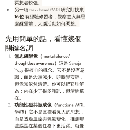
冥想者較強。
另一項 task-based fMRI 研究則找來 
16 位
 有經驗修習者，觀察進入無思
慮醒覺前，大腦活動如何調整。
先用簡單的話，看懂幾個
關鍵名詞
無思慮醒覺（mental silence / 
thoughtless awareness）
這是 Sahaja 
Yoga 很核心的概念。它不是沒有意
識，而是念頭減少、頭腦變安靜，
但覺知依然清楚。你可以把它理解
為：內在少了很多雜訊，但清醒還
在。
功能性磁共振成像（functional MRI, 
fMRI）
它不是直接看見人的思想，
而是透過血流與氧氣變化，推測哪
些腦區在某個任務下更活躍。就像