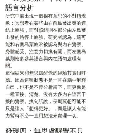
語言分析
研究中還出現一個很有意思的不對稱現
象：冥想者在某些由右前島葉出發的連
結上較強，而對照組則在部分由左島葉
出發的路徑上較強。研究者認為，這可
能和右側島葉較常被認為與內在覺察、
身體感受、注意力切換有關，而左側島
葉則較多參與語言與內在語句處理有
關。
這個結果和無思慮醒覺的經驗其實很呼
應。因為這種狀態不是一直在腦中解釋
自己，也不是不停分析當下，而更像是
一種直接、清楚、沒有太多內在語言干
擾的覺察。換句話說，長期冥想可能不
只是讓人「想得更好」，而是讓人有能
力暫時不必一直用想法來處理一切。
發現四：無思慮醒覺不只