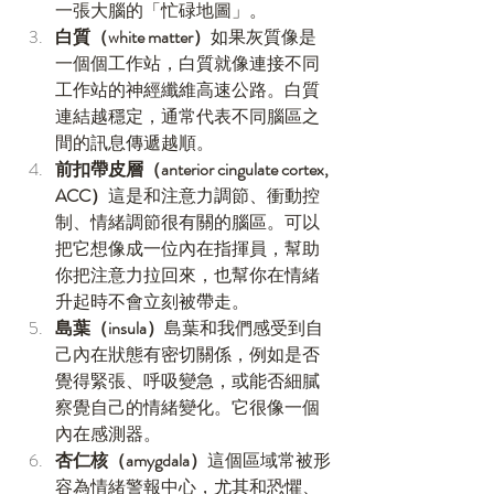
一張大腦的「忙碌地圖」。
白質（white matter）
如果灰質像是
一個個工作站，白質就像連接不同
工作站的神經纖維高速公路。白質
連結越穩定，通常代表不同腦區之
間的訊息傳遞越順。
前扣帶皮層（anterior cingulate cortex, 
ACC）
這是和注意力調節、衝動控
制、情緒調節很有關的腦區。可以
把它想像成一位內在指揮員，幫助
你把注意力拉回來，也幫你在情緒
升起時不會立刻被帶走。
島葉（insula）
島葉和我們感受到自
己內在狀態有密切關係，例如是否
覺得緊張、呼吸變急，或能否細膩
察覺自己的情緒變化。它很像一個
內在感測器。
杏仁核（amygdala）
這個區域常被形
容為情緒警報中心，尤其和恐懼、