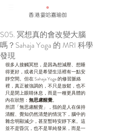
香港
霎哈嘉瑜伽
S05. 冥想真的會改變大腦
Our Recent Posts
嗎？Sahaja Yoga 的 MRI 科學
Tags
發現
很多人接觸冥想，是因為想減壓、想睡
得更好，或者只是希望生活裡有一點安
靜空間。但在 Sahaja Yoga 的修習脈絡
裡，真正被強調的，不只是放鬆，也不
只是閉上眼睛休息，而是一種更具體的
內在狀態：
無思慮醒覺
。
所謂「無思慮醒覺」，指的是人在保持
清醒、覺知仍然清楚的情況下，腦中的
雜念明顯減少，甚至暫時安靜下來。這
並不是昏沉，也不是單純發呆，而是一