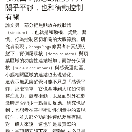
關乎平靜，也和衝動控制
有關
論文另一部分把焦點放在紋狀體
（striatum），也就是和動機、獎賞、習
慣、行為控制密切相關的大腦節點。研
究者發現，Sahaja Yoga 修習者在冥想狀
態下，背側尾狀核（dorsal caudate）與頂
葉區域的功能性連結增加，而部分伏隔
核（nucleus accumbens）與感覺運動區、
小腦相關區域的連結也出現變化。
這表示無思慮醒覺可能不只是「感覺平
靜」那麼簡單，它也牽涉到大腦如何調
整注意力、處理衝動，以及面對外在刺
激時是否能少一點自動反應。研究也提
到，冥想者在某些衝動性測量中的表現
較佳，並與部分功能性連結差異有關。
對一般人來說，這也許是最實際的一
點：當頭腦安靜下來，得到的未必只是