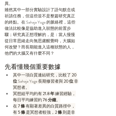
異。
雖然其中一部分實驗設計了語句默念或
祈請任務，但這些並不是整篇研究真正
的終點。在 Sahaja Yoga 的脈絡裡，這些
做法比較像是協助進入狀態的前置步
驟；研究真正想理解的，是：當人慢慢
從日常思緒走向無思慮醒覺時，大腦如
何改變？而長期能進入這種狀態的人，
他們的大腦又有什麼不同？
先看懂幾個重要數據
其中一項白質連結研究，比較了 
20 
位
 Sahaja Yoga 長期修習者與 
20 位
 非
冥想者。
冥想組平均約有 
21.8 年
 練習經驗，
每日平均練習約 
76 分鐘
。
在 
7 條
 有顯著差異的白質路徑中，
有 
5 條
 是冥想者較強，
2 條
 則是非