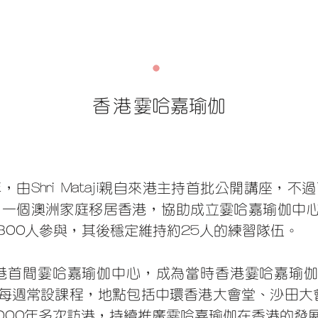
香港
霎哈嘉瑜伽
，由Shri Mataji親自來港主持首批公開講座，不
一個澳洲家庭移居香港，協助成立霎哈嘉瑜伽中心。1992
300人參與，其後穩定維持約25人的練習隊伍。
全港首間霎哈嘉瑜伽中心，成為當時香港霎哈嘉瑜
週常設課程，地點包括中環香港大會堂、沙田大會堂等。
8及2000年多次訪港，持續推廣霎哈嘉瑜伽在香港的發