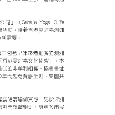
haja Yoga (Life
及對外公開活動。隨着香港霎哈嘉瑜伽
革新需要。
當中包含早年來港推廣的澳洲
「香港霎哈嘉文化協會」。本
瑜伽的非牟利組織。協會會址
1990年代起免費靜坐班、集體共
習霎哈嘉瑜伽冥想；另於坪洲
聯辦冥想體驗班，讓更多市民