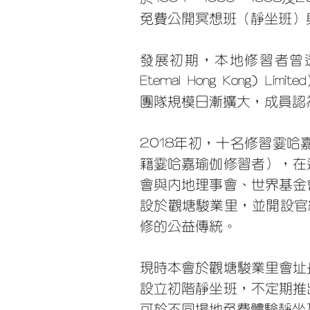
免費公開冥想班（靜坐班）
發展初期，本地修習者曾透過
Eternal Hong Ko
團隊規模日漸擴大，成員認
2018年初，十名修習霎
籍霎哈嘉瑜伽修習者），在
會與內地理事會、世界基金
設於觀塘駿業里，並開設官網fr
修的公益傳統。
現時本會於觀塘駿業里會址
設立初階靜坐班，不定期推
可於不同場地免費體驗靜坐