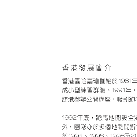
香港發展簡介
香港霎哈嘉瑜伽始於1981年
成小型練習群體。1991年，
訪港舉辦公開講座，吸引約
1992年底，跑馬地開設
外，團隊亦於多個地點開辦每
於1994、1996、199