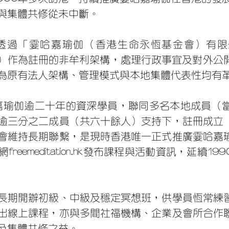
與集體共修從未中斷。
「霎哈嘉瑜伽（香港生命永恆基金會）有限公司」（Sa
ng) Limited）作為註冊的非牟利架構，處理行政事宜
為原有法人架構、管理模式與本地集體代表性均有
哈嘉瑜伽逾二十年的資深學員，聯同多名本地成員（
逾三分之二成員（共六十餘人）支持下，註冊成立
會維持長期聯繫，是現時香港唯一正式推廣霎哈嘉
eemeditation.hk發布課程與活動資訊，延續
長期開辦初級、中級及穩定冥想班，供學員恆常練
出線上課程，亦與多間社福機構、企業及會所合作
及集體共修之益。