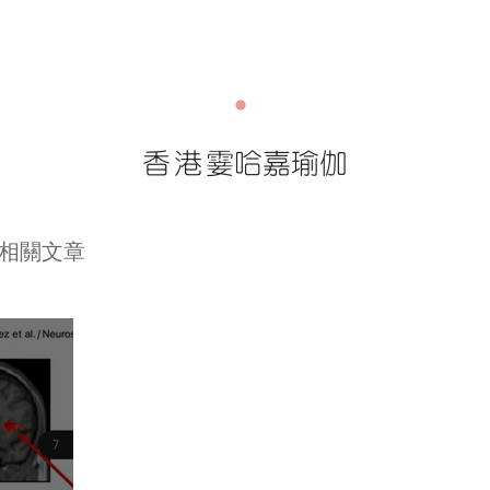
香港
霎哈嘉瑜伽
相關文章