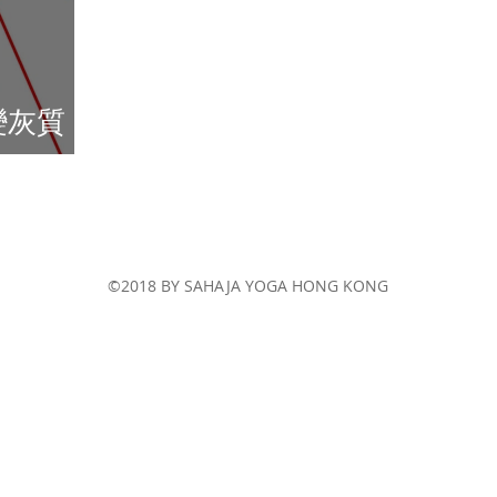
改變灰質，
©2018 BY SAHAJA YOGA HONG KONG