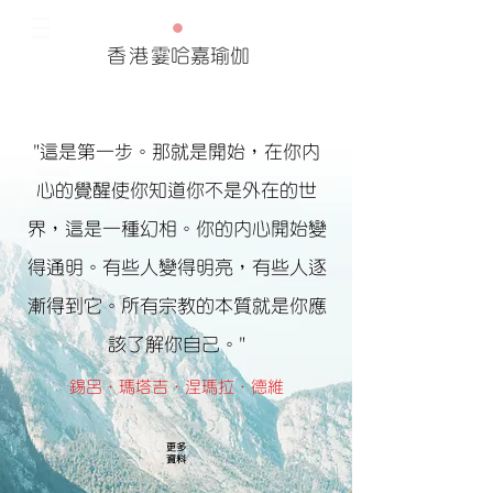
香港
霎哈嘉瑜伽
"這是第一步。那就是開始，在你內
心的覺醒使你知道你不是外在的世
界，這是一種幻相。你的內心開始變
得通明。有些人變得明亮，有些人逐
漸得到它。所有宗教的本質就是你應
該了解你自己。"
錫呂．瑪塔吉．涅瑪拉．德維
更多
資料