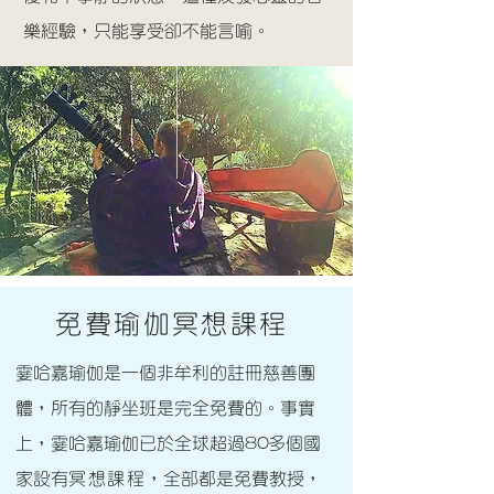
樂經驗，只能享受卻不能言喻。
更多
資料
免費瑜伽冥想課程
霎哈嘉瑜伽是一個非牟利的註冊慈善團
體，所有的靜坐班是完全免費的。事實
上，霎哈嘉瑜伽已於全球超過80多個國
家設有
冥想
課程
，全部都是免費教授，