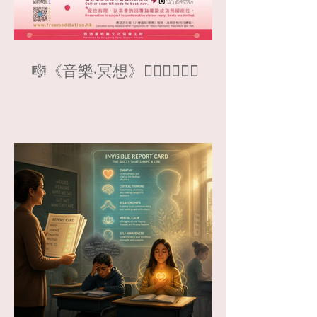
🎼《⾳樂·冥想》🧘🏻‍♀️🧘🏻‍♂️