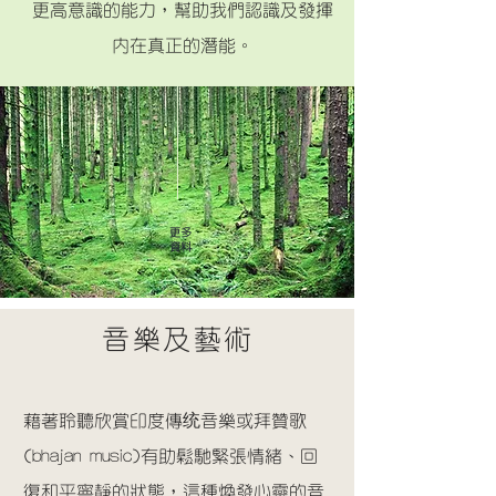
更高意識的能力，幫助我們認識及發揮
內在真正的潛能。
更多
資料
音樂及藝術
藉著聆聽欣賞印度傳统音樂或拜贊歌
(bhajan music)有助鬆馳緊張情緒、回
復和平寧靜的狀態，這種煥發心靈的音